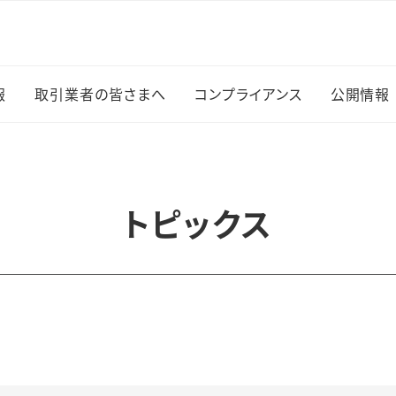
報
取引業者の皆さまへ
コンプライアンス
公開情報
情報お知らせ
お支払いについて
個人情報の適正な取り
法人情
扱いに関する基本方針
知らせ
自動車の入構について
情報公
トピックス
（森之宮キャンパス）
内部統制について
他
森之宮
車両の入構について（杉
研究公正に対する取組
て
本キャンパス）
み
ネーミ
ハラスメントの防止につ
いて
デジタ
制度関係