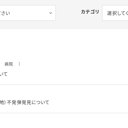
公益通報について
施設の
カテゴリ
ださい
選択して
情報サービス
DEIガイドライン
大学医学部・
令和4
考の経
情報セキュリティポリシ
ー
統合に
病院
いて
地）不発弾発見について