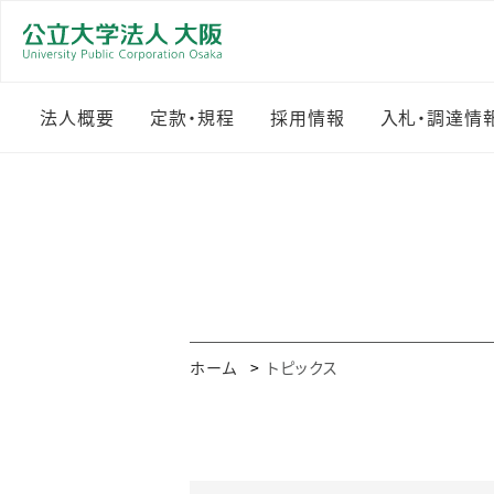
法人概要
定款・規程
採用情報
入札・調達情
理念
公立大学法人大阪規程
職員採用
入札・調達
集
理事長メッセージ
教員公募
その他のお
定款
組織
物品・その
就業規則
沿革
委託
ホーム
トピックス
役員等一覧
工事等
法人評価（目標・計画
調達・契約