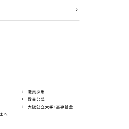
職員採用
教員公募
大阪公立大学・高専基金
まへ
ス