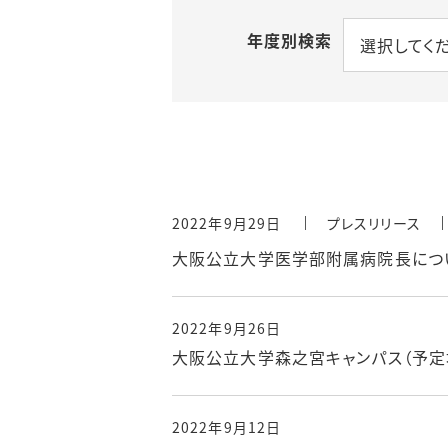
等）
年度別検索
選択してく
入札・契約
データで見る公立大学
（大阪公立
法人大阪
附属病院）
教職員数
2022年9月29日
プレスリリース
大阪公立大学医学部附属病院長につ
2022年9月26日
大阪公立大学森之宮キャンパス（予定
2022年9月12日