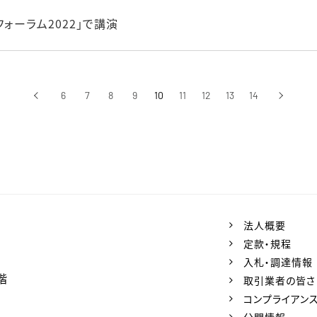
ォーラム2022」で講演
‹
6
7
8
9
10
11
12
13
14
›
前へ
次へ
法人概要
定款・規程
入札・調達情報
階
取引業者の皆さ
コンプライアン