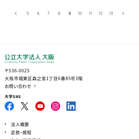
‹
5
6
7
8
9
10
11
12
13
›
前へ
次へ
〒536-0025
大阪市城東区森之宮1丁目6番85号3階
お問い合わせ
大学SNS
法人概要
定款・規程