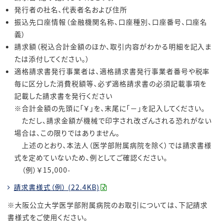
発行者の社名、代表者名および住所
振込先口座情報（金融機関名称、口座種別、口座番号、口座名
義）
請求額（税込合計金額のほか、取引内容がわかる明細を記入ま
たは添付してください。）
適格請求書発行事業者は、適格請求書発行事業者番号や税率
毎に区分した消費税額等、必ず適格請求書の必須記載事項を
記載した請求書を発行ください
※合計金額の先頭に「￥」を、末尾に「－」を記入してください。
ただし、請求金額が機械で印字され改ざんされる恐れがない
場合は、この限りではありません。
上述のとおり、本法人（医学部附属病院を除く）では請求書様
式を定めていないため、例としてご確認ください。
（例）￥15,000-
請求書様式（例） (22.4KB)
※大阪公立大学医学部附属病院のお取引については、下記請求
書様式をご使用ください。