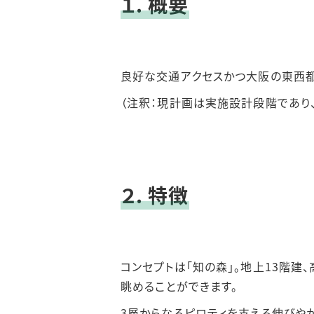
１. 概要
等）
入札・契約
データで見る公立大学
（大阪公立
法人大阪
附属病院）
良好な交通アクセスかつ大阪の東西都
教職員数
（注釈：現計画は実施設計段階であり
２. 特徴
コンセプトは「知の森」。地上13階
眺めることができます。
3層からなるピロティを支える伸びや