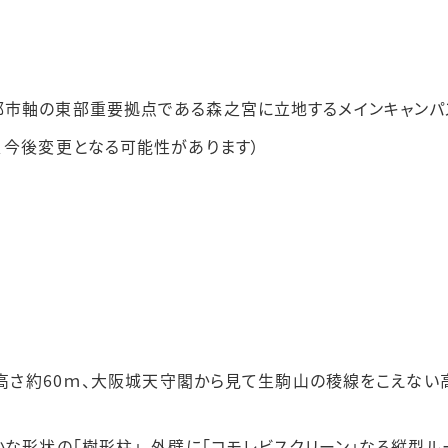
公益通報について
施設の
情報サービス
DEIガイドライン
大学医学部・
令和4
考の経
市軸の東部重要拠点である森之宮に立地するメインキャンパスと
情報セキュリティポリシ
ー
、今後変更となる可能性があります）
統合に
建、高さ約60ｍ、大阪城天守閣から見て生駒山の稜線をこえない
かな形状の「樹形柱」、外壁に「コモレビスクリーン」なる縦型