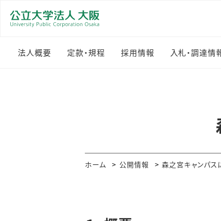
法人概要
定款・規程
採用情報
入札・調達情
理念
公立大学法人大阪規程
職員採用
入札・調達
集
理事長メッセージ
教員公募
その他のお
定款
組織
物品・その
就業規則
沿革
委託
ホーム
公開情報
森之宮キャンパス
役員等一覧
工事等
法人評価（目標・計画
調達・契約