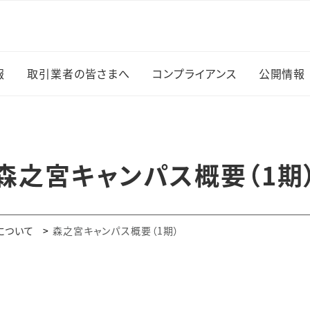
報
取引業者の皆さまへ
コンプライアンス
公開情報
情報お知らせ
お支払いについて
個人情報の適正な取り
法人情
扱いに関する基本方針
知らせ
自動車の入構について
情報公
森之宮キャンパス概要（1期
（森之宮キャンパス）
内部統制について
他
森之宮
車両の入構について（杉
研究公正に対する取組
て
本キャンパス）
み
について
森之宮キャンパス概要（1期）
ネーミ
ハラスメントの防止につ
いて
デジタ
制度関係