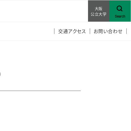
大阪
公立大学
Search
交通アクセス
お問い合わせ
報の公表
開
）
キャンパスについ
ングライツ
ルサイネージ広告