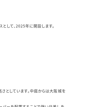
一時貸付
年度の病院長選
緯について
して、2025年に開設します。
関する情報
高さとしています。中庭からは大阪城を
ルーバーを配置することで強い日差しを