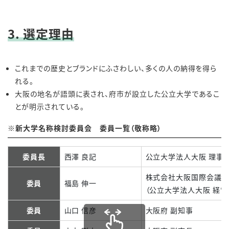
3. 選定理由
これまでの歴史とブランドにふさわしい、多くの人の納得を得ら
れる。
大阪の地名が語頭に表され、府市が設立した公立大学であるこ
とが明示されている。
※新大学名称検討委員会 委員一覧（敬称略）
委員長
西澤 良記
公立大学法人大阪 理事
株式会社大阪国際会議場
委員
福島 伸一
（公立大学法人大阪 経営
委員
山口 信彦
大阪府 副知事