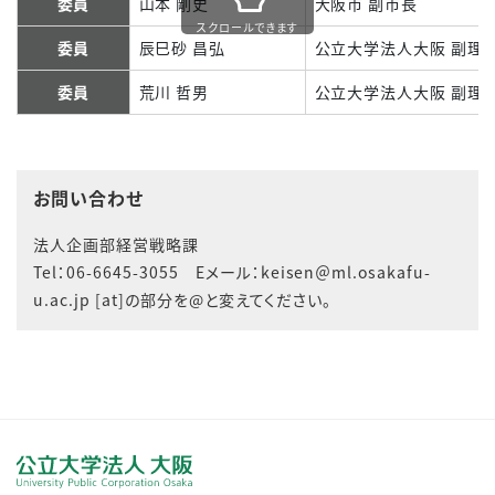
委員
山本 剛史
大阪市 副市長
スクロールできます
委員
辰巳砂 昌弘
公立大学法人大阪 副理
委員
荒川 哲男
公立大学法人大阪 副理
お問い合わせ
法人企画部経営戦略課
Tel：06-6645-3055
Eメール：keisen＠ml.osakafu-
u.ac.jp
[at]の部分を@と変えてください。