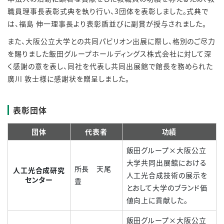
職員理事長表彰式典を執り行い、3団体を表彰しました。式典で
は、福島 伸一理事長より表彰盾並びに副賞が授与されました。
また、大阪公立大学との共同パビリオン出展に際し、格別のご尽力
を賜りました飯田グループホールディングス株式会社に対して深
く感謝の意を表し、同社を代表し共同出展館で館長を務められた
廣川 敦士様に感謝状を贈呈しました。
表彰団体
団体
代表者
功績
飯田グループ×大阪公立
大学共同出展館における
所長 天尾
人工光合成研究
人工光合成技術の展示を
センター
豊
とおして大学のブランド価
値向上に貢献した。
飯田グループ×大阪公立