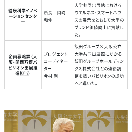
大学共同出展館における
健康科学イノベ
所長 岡﨑
ウエルネス・スマートハウ
ーションセンタ
和伸
スの展示をとおして大学の
ー
ブランド価値向上に貢献し
た。
飯田グループ×大阪公立
プロジェクト
大学共同出展館にかかる
企画戦略課（大
コーディネー
飯田グループホールディン
阪・関西万博パ
ビリオン出展推
ター
グス株式会社との連絡調
進担当）
今村 剛
整を担いパビリオンの成功
へと導いた。