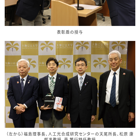
表彰盾の授与
（左から）福島理事長、人工光合成研究センターの天尾所長、松原 康
郎准教授、南 繁行特任教授