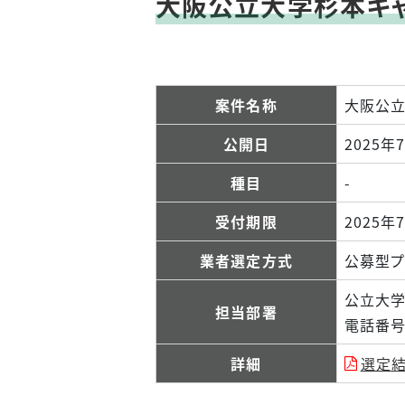
大阪公立大学杉本キ
等）
入札・契約
データで見る公立大学
（大阪公立
法人大阪
附属病院）
案件名称
大阪公立
教職員数
公開日
2025年
種目
-
受付期限
2025年
業者選定方式
公募型プ
公立大
担当部署
電話番号：
詳細
選定結果