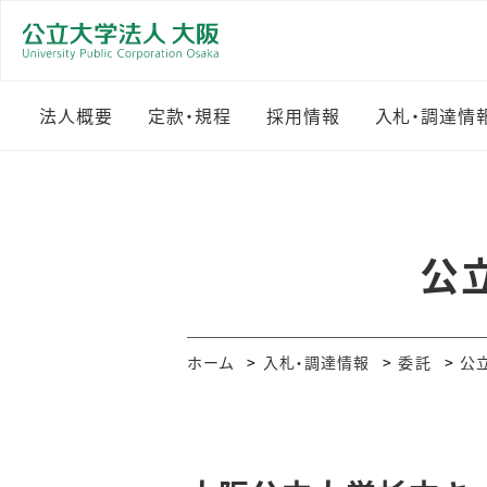
法人概要
定款・規程
採用情報
入札・調達情
理念
公立大学法人大阪規程
職員採用
入札・調達
集
理事長メッセージ
教員公募
その他のお
公
定款
組織
物品・その
就業規則
沿革
委託
ホーム
入札・調達情報
委託
公
役員等一覧
工事等
法人評価（目標・計画
調達・契約