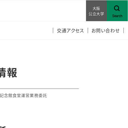
大阪
公立大学
Search
交通アクセス
お問い合わせ
報の公表
開
情報
キャンパスについ
中記念館食堂運営業務委託
ングライツ
ルサイネージ広告