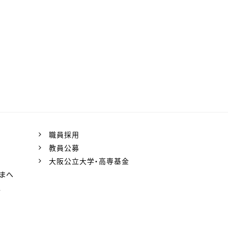
職員採用
教員公募
大阪公立大学・高専基金
まへ
ス