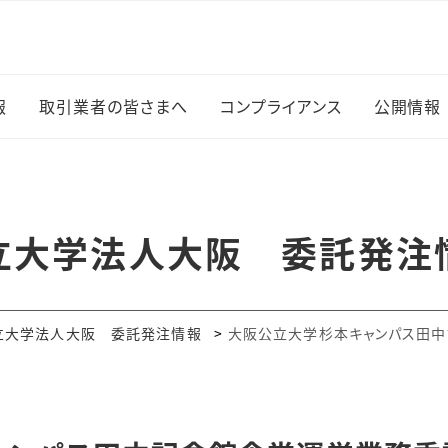
報
取引業者の皆さまへ
コンプライアンス
公開情報
情報お知らせ
お支払いについて
個人情報の適正な取り
法人情
扱いに関する基本方針
知らせ
自動車の入構について
情報公
立大学法人大阪 委託発注
（森之宮キャンパス）
内部統制について
他
森之宮
車両の入構について（杉
研究公正に対する取組
て
本キャンパス）
み
立大学法人大阪 委託発注情報
大阪公立大学杉本キャンパス田
ネーミ
ハラスメントの防止につ
いて
デジタ
制度関係