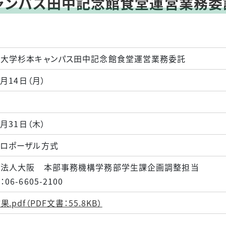
ャンパス田中記念館食堂運営業務委
公益通報について
施設の
情報サービス
DEIガイドライン
大学医学部・
令和4
考の経
情報セキュリティポリシ
大学杉本キャンパス田中記念館食堂運営業務委託
ー
統合に
7月14日（月）
7月31日（木）
ロポーザル方式
学法人大阪 本部事務機構学務部学生課企画調
06-6605-2100
.pdf（PDF文書：55.8KB）